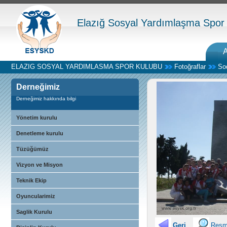
Elazığ Sosyal Yardımlaşma Spor
ELAZIG SOSYAL YARDIMLASMA SPOR KULUBU
Fotoğraflar
So
Derneğimiz
Derneğimiz hakkında bilgi
Yönetim kurulu
Denetleme kurulu
Tüzüğümüz
Vizyon ve Misyon
Teknik Ekip
Oyuncularimiz
Saglik Kurulu
Geri
Resmi