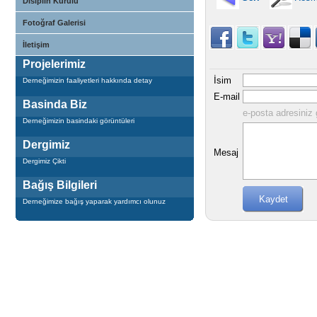
Disiplin Kurulu
Fotoğraf Galerisi
İletişim
Projelerimiz
İsim
Derneğimizin faaliyetleri hakkında detay
E-mail
Basinda Biz
e-posta adresiniz g
Derneğimizin basindaki görüntüleri
Dergimiz
Mesaj
Dergimiz Çikti
Bağış Bilgileri
Derneğimize bağış yaparak yardımcı olunuz