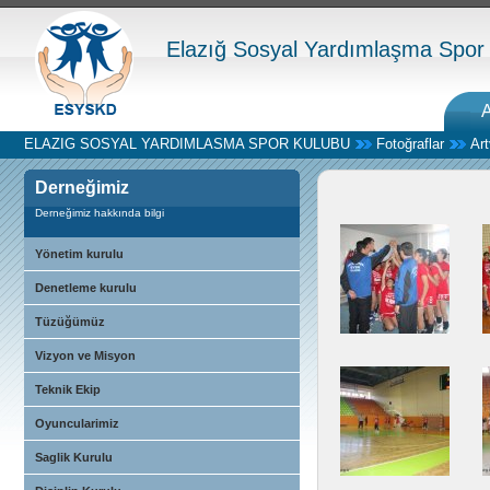
Elazığ Sosyal Yardımlaşma Spor
ELAZIG SOSYAL YARDIMLASMA SPOR KULUBU
Fotoğraflar
Ar
Derneğimiz
Derneğimiz hakkında bilgi
Yönetim kurulu
Denetleme kurulu
Tüzüğümüz
Vizyon ve Misyon
Teknik Ekip
Oyuncularimiz
Saglik Kurulu