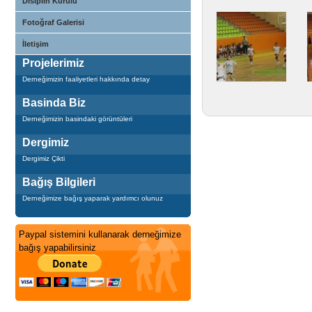
Disiplin Kurulu
Fotoğraf Galerisi
İletişim
Projelerimiz
Derneğimizin faaliyetleri hakkında detay
Basinda Biz
Derneğimizin basindaki görüntüleri
Dergimiz
Dergimiz Çikti
Bağış Bilgileri
Derneğimize bağış yaparak yardımcı olunuz
Paypal sistemini kullanarak derneğimize
bağış yapabilirsiniz